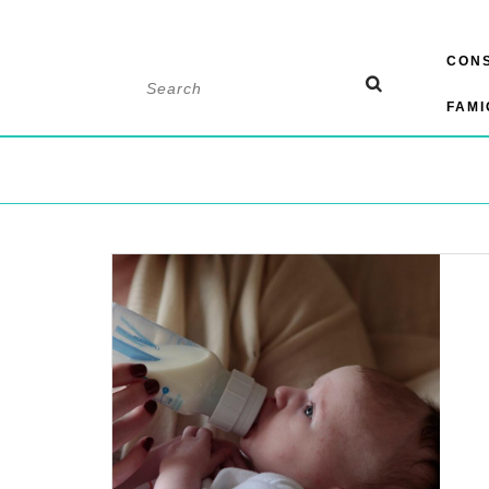
Skip
CONS
to
Search
content
for:
FAMI