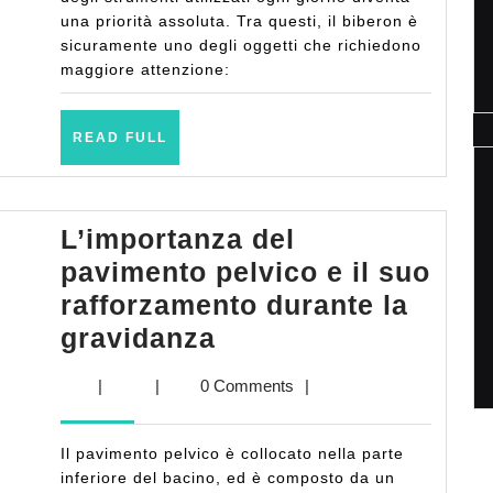
bambino:
una priorità assoluta. Tra questi, il biberon è
sicuramente uno degli oggetti che richiedono
Sterilizza
maggiore attenzione:
il
Biberon
READ
READ FULL
FULL
L’importanza del
pavimento pelvico e il suo
rafforzamento durante la
L’importanza
gravidanza
del
|
|
0 Comments
|
pavimento
pelvico
Il pavimento pelvico è collocato nella parte
e
inferiore del bacino, ed è composto da un