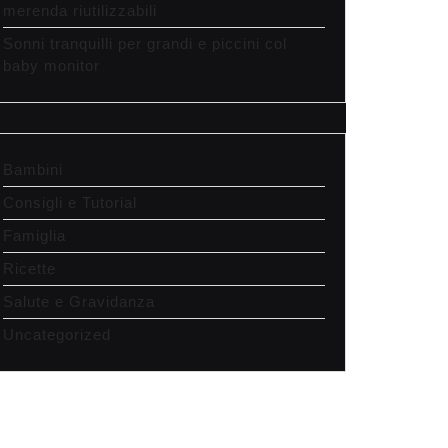
merenda riutilizzabili
Sonni tranquilli per grandi e piccini col
baby monitor
Bambini
Consigli e Tutorial
Famiglia
Ricette
Salute e Gravidanza
Uncategorized