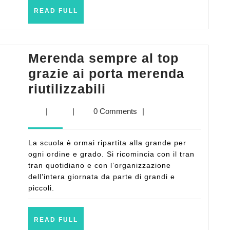
READ
READ FULL
FULL
Merenda sempre al top
grazie ai porta merenda
Merenda
riutilizzabili
sempre
|
|
0 Comments
|
al
top
La scuola è ormai ripartita alla grande per
grazie
ogni ordine e grado. Si ricomincia con il tran
ai
tran quotidiano e con l’organizzazione
dell’intera giornata da parte di grandi e
porta
piccoli.
merenda
riutilizzabili
READ
READ FULL
FULL