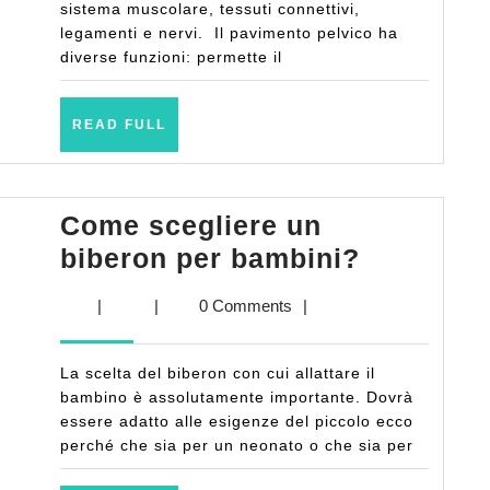
il
sistema muscolare, tessuti connettivi,
legamenti e nervi. Il pavimento pelvico ha
suo
diverse funzioni: permette il
rafforzamento
durante
READ
READ FULL
la
FULL
gravidanza
Come scegliere un
Come
biberon per bambini?
scegliere
|
|
0 Comments
|
un
biberon
La scelta del biberon con cui allattare il
per
bambino è assolutamente importante. Dovrà
bambini?
essere adatto alle esigenze del piccolo ecco
perché che sia per un neonato o che sia per