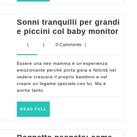
Sonni tranquilli per grandi
Sonn
e piccini col baby monitor
tranq
|
|
0 Comments
|
per
gran
Essere una neo mamma è un’esperienza
e
emozionante perché porta gioia e felicità nel
picc
vedere crescere il proprio bambino e nel
creare un legame speciale con lui. Ma è
col
anche tanto
bab
moni
READ
READ FULL
FULL