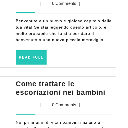
|
|
0 Comments
|
Personalizzato:
Il
Benvenute a un nuovo e gioioso capitolo della
Regalo
tua vita! Se stai leggendo questo articolo, è
più
molto probabile che tu stia per dare il
benvenuto a una nuova piccola meraviglia
Dolce
READ
READ FULL
FULL
Come trattare le
Come
escoriazioni nei bambini
tratta
|
|
0 Comments
|
le
escori
Nei primi anni di vita i bambini iniziano a
nei