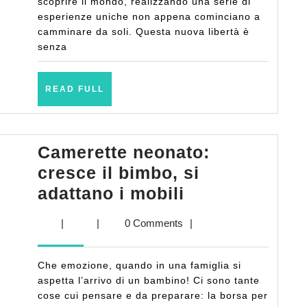
scoprire il mondo, realizzando una serie di
bambi
esperienze uniche non appena cominciano a
camminare da soli. Questa nuova libertà è
senza
READ
READ FULL
FULL
Camerette neonato:
cresce il bimbo, si
Camerette
adattano i mobili
neonato:
|
|
0 Comments
|
cresce
il
Che emozione, quando in una famiglia si
bimbo,
aspetta l’arrivo di un bambino! Ci sono tante
si
cose cui pensare e da preparare: la borsa per