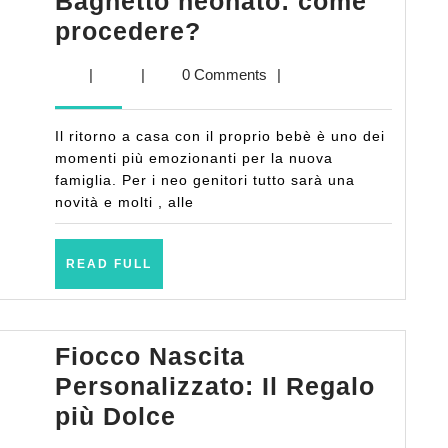
Bagnetto neonato: come
Bagnetto
procedere?
neonato:
|
|
0 Comments
|
come
procedere?
Il ritorno a casa con il proprio bebè è uno dei
momenti più emozionanti per la nuova
famiglia. Per i neo genitori tutto sarà una
novità e molti , alle
READ
READ FULL
FULL
Fiocco Nascita
Personalizzato: Il Regalo
Fiocco
più Dolce
Nascita