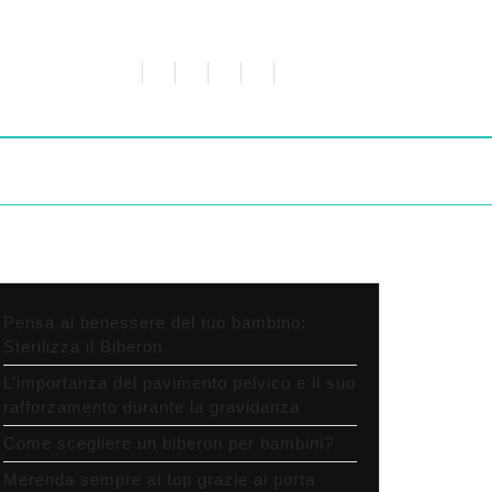
Pensa al benessere del tuo bambino:
Sterilizza il Biberon
L’importanza del pavimento pelvico e il suo
rafforzamento durante la gravidanza
Come scegliere un biberon per bambini?
Merenda sempre al top grazie ai porta