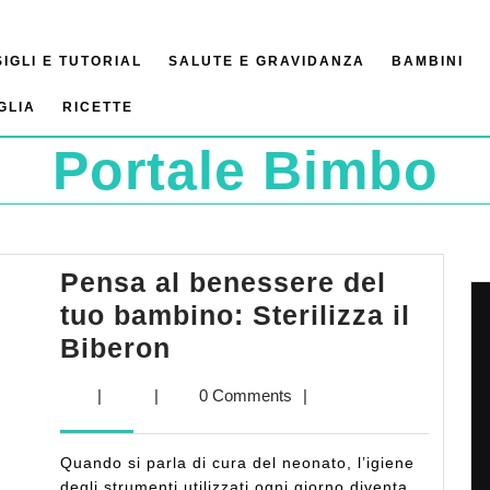
IGLI E TUTORIAL
SALUTE E GRAVIDANZA
BAMBINI
GLIA
RICETTE
Portale Bimbo
Pensa al benessere del
tuo bambino: Sterilizza il
Pensa
Biberon
al
|
|
0 Comments
|
benessere
del
Quando si parla di cura del neonato, l’igiene
tuo
degli strumenti utilizzati ogni giorno diventa