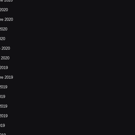
e 2020
 2020
re 2020
2020
020
o 2020
 2020
 2019
re 2019
2019
019
2019
2019
019