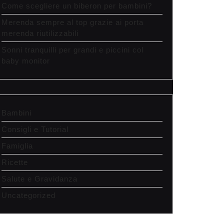
Come scegliere un biberon per bambini?
Merenda sempre al top grazie ai porta
merenda riutilizzabili
Sonni tranquilli per grandi e piccini col
baby monitor
Bambini
Consigli e Tutorial
Famiglia
Ricette
Salute e Gravidanza
Uncategorized