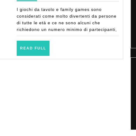
tavolo
I giochi da tavolo e family games sono
e
considerati come molto divertenti da persone
family
di tutte le età e ce ne sono alcuni che
richiedono un numero minimo di partecipanti,
games:
che
READ
cosa
READ FULL
FULL
sono
e
quali
sono