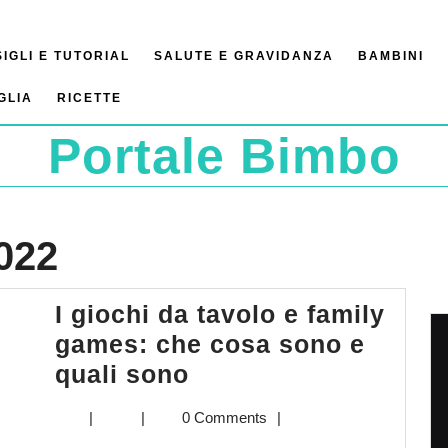
IGLI E TUTORIAL
SALUTE E GRAVIDANZA
BAMBINI
GLIA
RICETTE
Portale Bimbo
022
I giochi da tavolo e family
games: che cosa sono e
I
quali sono
giochi
|
|
0 Comments
|
da