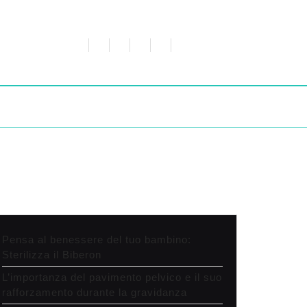
Pensa al benessere del tuo bambino:
Sterilizza il Biberon
L’importanza del pavimento pelvico e il suo
rafforzamento durante la gravidanza