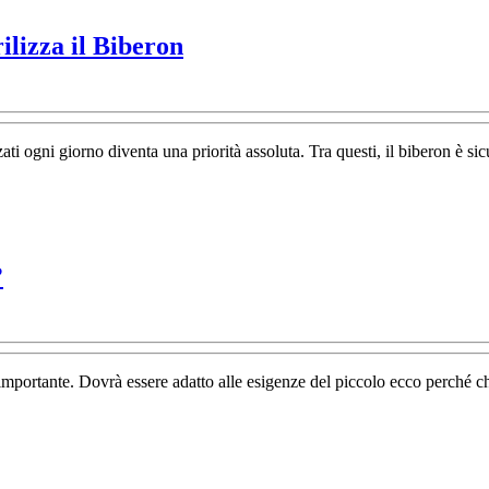
Pensa
ilizza il Biberon
al
benessere
del
zzati ogni giorno diventa una priorità assoluta. Tra questi, il biberon è 
tuo
bambino:
Sterilizza
il
Come
?
Biberon
scegliere
un
biberon
 importante. Dovrà essere adatto alle esigenze del piccolo ecco perché c
per
bambini?