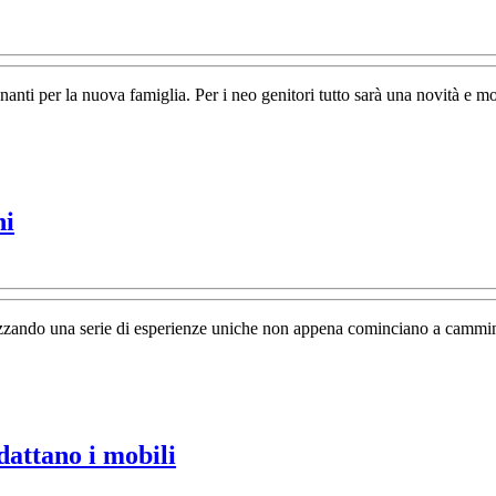
ato:
e
edere?
nti per la nuova famiglia. Per i neo genitori tutto sarà una novità e molt
Come
ni
trattare
le
escoriazioni
alizzando una serie di esperienze uniche non appena cominciano a cammin
nei
bambini
Camerette
dattano i mobili
neonato: