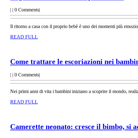
neon
|
|
0 Comments
|
com
proc
Il ritorno a casa con il proprio bebè è uno dei momenti più emoziona
READ
READ FULL
FULL
Come trattare le escoriazioni nei bambi
|
|
0 Comments
|
Nei primi anni di vita i bambini iniziano a scoprire il mondo, re
READ
READ FULL
FULL
Camerette neonato: cresce il bimbo, si a