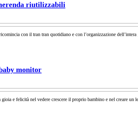
Merenda
erenda riutilizzabili
sempre
al
top
ricomincia con il tran tran quotidiano e con l’organizzazione dell’intera 
grazie
ai
porta
merenda
Sonni
l baby monitor
riutilizzabili
tranquilli
per
grandi
ia e felicità nel vedere crescere il proprio bambino e nel creare un l
e
piccini
col
baby
etto
monitor