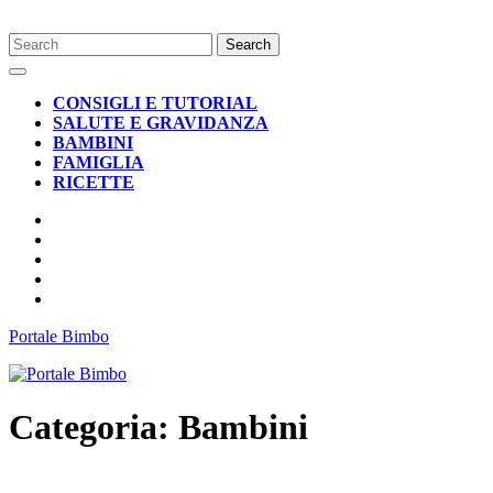
Skip
Search
to
for:
Open
content
Button
CONSIGLI E TUTORIAL
SALUTE E GRAVIDANZA
BAMBINI
FAMIGLIA
RICETTE
CLOSE
BUTTON
Portale Bimbo
Categoria:
Bambini