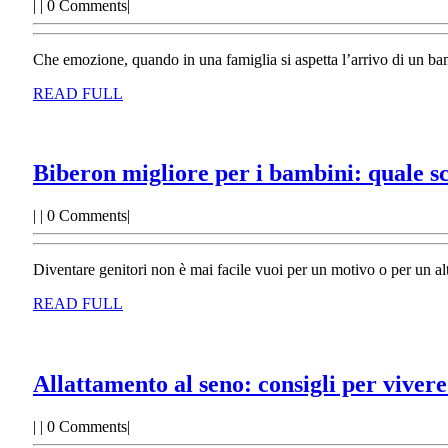
|
|
0 Comments
|
Che emozione, quando in una famiglia si aspetta l’arrivo di un bam
READ
READ FULL
FULL
Biberon migliore per i bambini: quale s
|
|
0 Comments
|
Diventare genitori non è mai facile vuoi per un motivo o per un al
READ
READ FULL
FULL
Allattamento al seno: consigli per viver
|
|
0 Comments
|