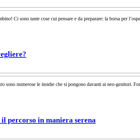
cresce
il
bino! Ci sono tante cose cui pensare e da preparare: la borsa per l’osped
bimbo,
si
adattano
i
Biberon
cegliere?
mobili
migliore
per
i
tro sono numerose le insidie che si pongono davanti ai neo-genitori. For
bambini:
quale
scegliere?
Allattamento
e il percorso in maniera serena
al
seno: