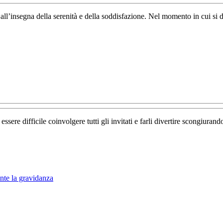
consigli
’insegna della serenità e della soddisfazione. Nel momento in cui si dec
per
vivere
il
percorso
imazione
in
te
maniera
serena
ma
e difficile coinvolgere tutti gli invitati e farli divertire scongiurando l
r
mbini
nte la gravidanza