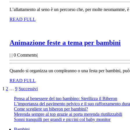
L’allattamento al seno è un percorso che, per molte neomamme, è all
READ
READ FULL
FULL
An
Animazione feste a tema per bambini
fes
|
|
0 Comments
|
a
te
Quando si organizza un compleanno o una festa per bambini, può esser
pe
READ
ba
READ FULL
FULL
Paginazione
1
2
…
9
Successivi
degli
Pensa al benessere del tuo bambino: Sterilizza il Biberon
L’importanza del pavimento pelvico e il suo rafforzamento dura
articoli
Come scegliere un biberon per bambini?
Merenda sempre al top grazie ai porta merenda riutilizzabili
Sonni tranquilli per grandi e piccini col baby monitor
Bambini