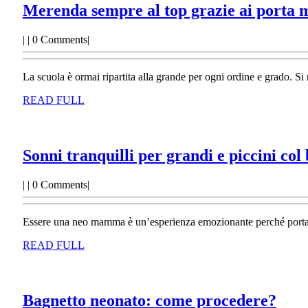
Merenda sempre al top grazie ai porta m
|
|
0 Comments
|
La scuola è ormai ripartita alla grande per ogni ordine e grado. Si 
READ
READ FULL
FULL
Sonni tranquilli per grandi e piccini co
|
|
0 Comments
|
Essere una neo mamma è un’esperienza emozionante perché porta gio
READ
READ FULL
FULL
Bagn
Bagnetto neonato: come procedere?