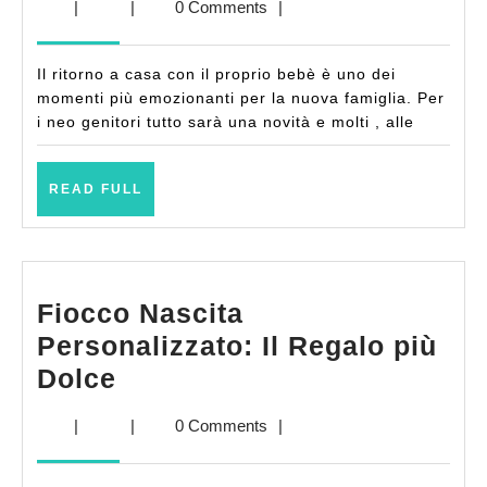
|
|
0 Comments
|
come
procedere?
Il ritorno a casa con il proprio bebè è uno dei
momenti più emozionanti per la nuova famiglia. Per
i neo genitori tutto sarà una novità e molti , alle
READ
READ FULL
FULL
Fiocco Nascita
Personalizzato: Il Regalo più
Fiocco
Dolce
Nascita
|
|
0 Comments
|
Personalizzato:
Il