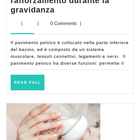
rafforzamento durante la
L’importanza
gravidanza
del
|
|
0 Comments
|
pavimento
pelvico
Il pavimento pelvico è collocato nella parte inferiore
e
del bacino, ed è composto da un sistema
il
muscolare, tessuti connettivi, legamenti e nervi. Il
pavimento pelvico ha diverse funzioni: permette il
suo
rafforzamento
READ
durante
READ FULL
FULL
la
gravidanza