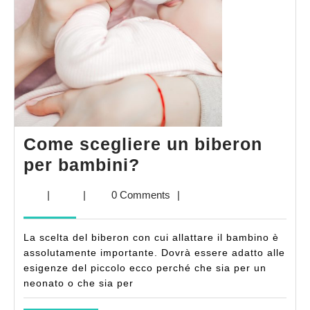
Come scegliere un biberon
Come
per bambini?
scegliere
|
|
0 Comments
|
un
biberon
La scelta del biberon con cui allattare il bambino è
per
assolutamente importante. Dovrà essere adatto alle
bambini?
esigenze del piccolo ecco perché che sia per un
neonato o che sia per