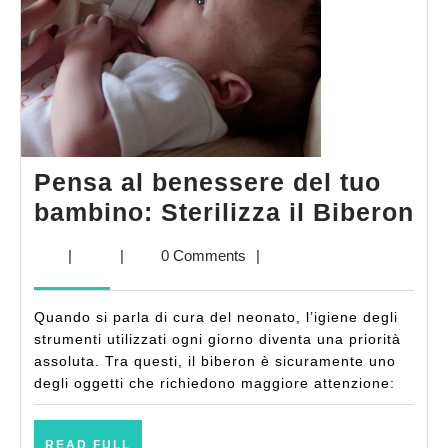
Pensa al benessere del tuo
Pe
bambino: Sterilizza il Biberon
al
|
|
0 Comments
|
be
de
Quando si parla di cura del neonato, l’igiene degli
tu
strumenti utilizzati ogni giorno diventa una priorità
ba
assoluta. Tra questi, il biberon è sicuramente uno
degli oggetti che richiedono maggiore attenzione:
St
il
READ
READ FULL