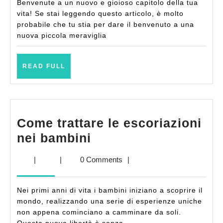
Benvenute a un nuovo e gioioso capitolo della tua
Regalo
vita! Se stai leggendo questo articolo, è molto
più
probabile che tu stia per dare il benvenuto a una
nuova piccola meraviglia
Dolce
READ
READ FULL
FULL
Come trattare le escoriazioni
Come
nei bambini
trattare
|
|
0 Comments
|
le
escoriazioni
Nei primi anni di vita i bambini iniziano a scoprire il
nei
mondo, realizzando una serie di esperienze uniche
bambini
non appena cominciano a camminare da soli.