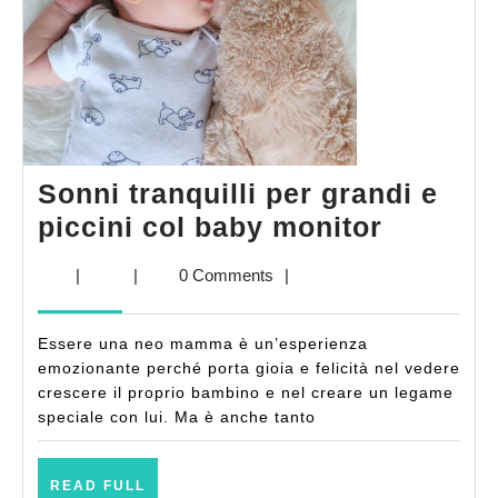
Sonni tranquilli per grandi e
Sonni
piccini col baby monitor
tranquill
|
|
0 Comments
|
per
grandi
Essere una neo mamma è un’esperienza
e
emozionante perché porta gioia e felicità nel vedere
piccini
crescere il proprio bambino e nel creare un legame
speciale con lui. Ma è anche tanto
col
baby
READ
monitor
READ FULL