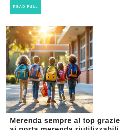
READ
READ FULL
FULL
Merenda sempre al top grazie
Me
ai porta merenda riutilizzabili