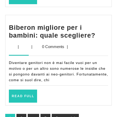
FULL
Biberon migliore per i
Biber
bambini: quale scegliere?
miglio
|
|
0 Comments
|
per
i
Diventare genitori non è mai facile vuoi per un
bambin
motivo o per un altro sono numerose le insidie che
quale
si pongono davanti ai neo-genitori. Fortunatamente,
come si suol dire, chi
scegli
READ
READ FULL
FULL