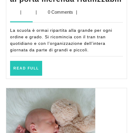
se
|
|
0 Comments
|
al
to
La scuola è ormai ripartita alla grande per ogni
gr
ordine e grado. Si ricomincia con il tran tran
ai
quotidiano e con l’organizzazione dell’intera
giornata da parte di grandi e piccoli.
po
me
READ
riu
READ FULL
FULL