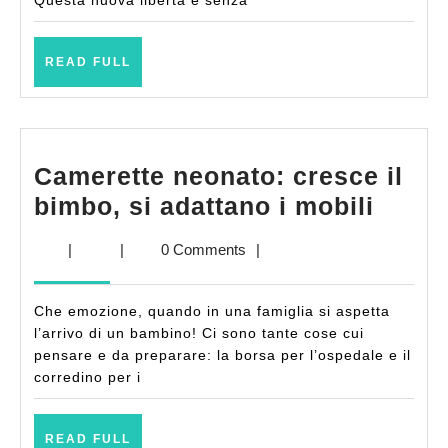
Questa nuova libertà è senza
READ
READ FULL
FULL
Camerette neonato: cresce il
Camer
bimbo, si adattano i mobili
neona
|
|
0 Comments
|
cresc
il
Che emozione, quando in una famiglia si aspetta
bimbo
l’arrivo di un bambino! Ci sono tante cose cui
si
pensare e da preparare: la borsa per l’ospedale e il
corredino per i
adatt
i
READ
mobil
READ FULL