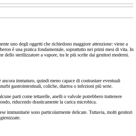
ramente uno degli oggetti che richiedono maggiore attenzione: viene a
iberon è una pratica fondamentale, soprattutto nei primi mesi di vita. In
 dello sterilizzatore a vapore, tra le più scelte dai genitori moderni.
 è ancora immaturo, quindi meno capace di contrastare eventuali
urbi gastrointestinali, coliche, diarrea o infezioni più serie.
alcune parti come tettarelle, anelli o valvole potrebbero trattenere
ofondo, riducendo drasticamente la carica microbica.
fese immunitarie sono particolarmente delicate. Tuttavia, molti genitori
igienizzate.