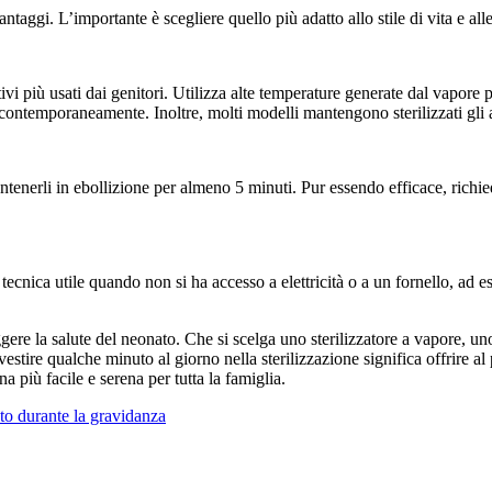
ntaggi. L’importante è scegliere quello più adatto allo stile di vita e all
vi più usati dai genitori. Utilizza alte temperature generate dal vapore 
 contemporaneamente. Inoltre, molti modelli mantengono sterilizzati gli a
enerli in ebollizione per almeno 5 minuti. Pur essendo efficace, richiede 
na tecnica utile quando non si ha accesso a elettricità o a un fornello, ad
gere la salute del neonato. Che si scelga uno sterilizzatore a vapore, u
vestire qualche minuto al giorno nella sterilizzazione significa offrire a
 più facile e serena per tutta la famiglia.
to durante la gravidanza