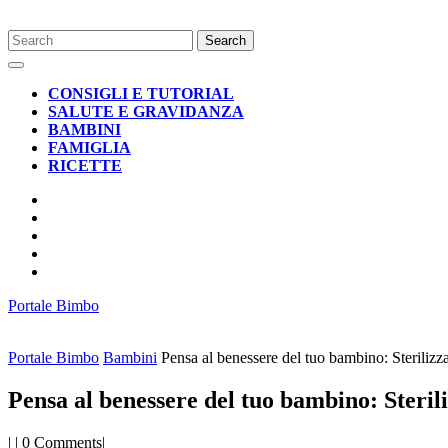
Skip
Search
to
for:
Open
content
Button
CONSIGLI E TUTORIAL
SALUTE E GRAVIDANZA
BAMBINI
FAMIGLIA
RICETTE
CLOSE
BUTTON
Portale Bimbo
Portale Bimbo
Bambini
Pensa al benessere del tuo bambino: Sterilizza
Pensa al benessere del tuo bambino: Sterili
|
|
0 Comments
|