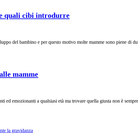
Svezzamento:
 quali cibi introdurre
quando
farlo,
come
iluppo del bambino e per questo motivo molte mamme sono piene di du
iniziare
e
quali
cibi
Macchine
 dalle mamme
introdurre
per
bambini:
le
nti ed emozionanti a qualsiasi età ma trovare quella giusta non è sempre
più
consigliate
dalle
nte la gravidanza
mamme