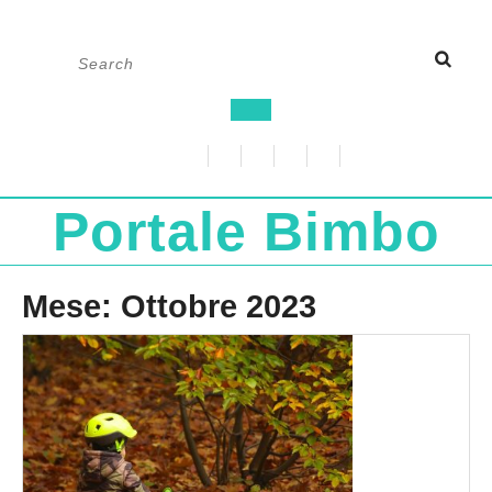
Skip
Search
to
for:
content
Open
Button
Portale Bimbo
Mese:
Ottobre 2023