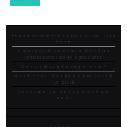
FULL
Pensa al benessere del tuo bambino: Sterilizza il
Biberon
L’importanza del pavimento pelvico e il suo
rafforzamento durante la gravidanza
Come scegliere un biberon per bambini?
Merenda sempre al top grazie ai porta merenda
riutilizzabili
Sonni tranquilli per grandi e piccini col baby
monitor