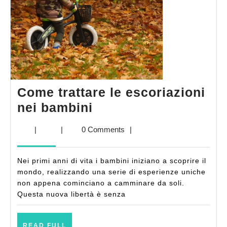
Come trattare le escoriazioni
Come
nei bambini
trattare
|
|
0 Comments
|
le
escoriazioni
Nei primi anni di vita i bambini iniziano a scoprire il
nei
mondo, realizzando una serie di esperienze uniche
bambini
non appena cominciano a camminare da soli.
Questa nuova libertà è senza
READ
READ FULL