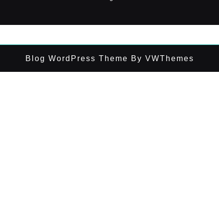
Blog WordPress Theme
By VWThemes
Scroll
Up