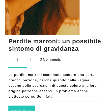
Perdite marroni: un possibile
Perdite
sintomo di gravidanza
marroni:
|
|
0 Comments
|
un
possibile
Le perdite marroni scatenano sempre una certa
sintomo
preoccupazione, perchè quando dalla vagina
di
escono delle secrezioni di questo colore alla loro
origine potrebbe esserci un problema anche
gravidanz
piuttosto serio. Se infatti