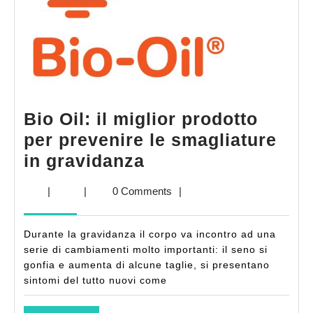
Bio Oil: il miglior prodotto
per prevenire le smagliature
Bio
in gravidanza
Oil:
|
|
0 Comments
|
il
miglior
Durante la gravidanza il corpo va incontro ad una
prodotto
serie di cambiamenti molto importanti: il seno si
per
gonfia e aumenta di alcune taglie, si presentano
sintomi del tutto nuovi come
prevenire
le