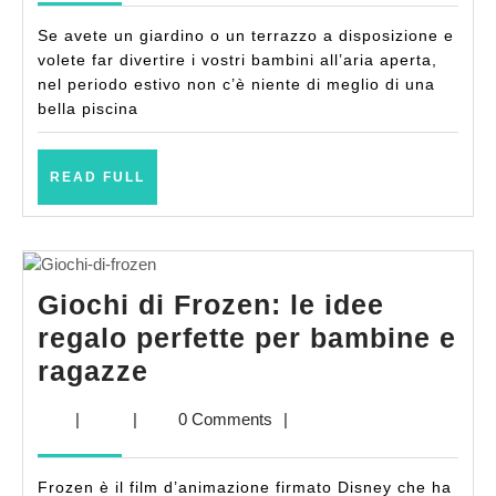
bambini:
Se avete un giardino o un terrazzo a disposizione e
le
volete far divertire i vostri bambini all’aria aperta,
più
nel periodo estivo non c’è niente di meglio di una
bella piscina
consigliate
dalle
READ
mamme
READ FULL
FULL
Giochi di Frozen: le idee
regalo perfette per bambine e
Giochi
ragazze
di
|
|
0 Comments
|
Frozen:
le
Frozen è il film d’animazione firmato Disney che ha