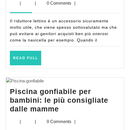
|
|
0 Comments
|
uno
strumento
Il riduttore lettino è un accessorio sicuramente
utilissimo
molto utile, che viene spesso sottovalutato ma che
per
può evitare ai genitori acquisti ben più onerosi
come la navicella per esempio. Quando il
il
neonato
READ
READ FULL
FULL
Piscina gonfiabile per
bambini: le più consigliate
Piscina
dalle mamme
gonfiabile
|
|
0 Comments
|
per