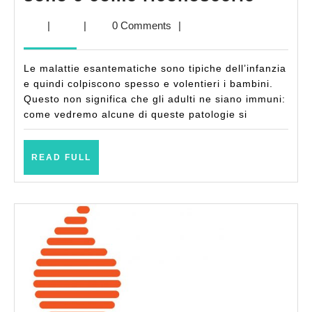
esant
|
|
0 Comments
|
quali
sono
Le malattie esantematiche sono tipiche dell’infanzia
e
e quindi colpiscono spesso e volentieri i bambini.
come
Questo non significa che gli adulti ne siano immuni:
come vedremo alcune di queste patologie si
ricono
READ
READ FULL
FULL