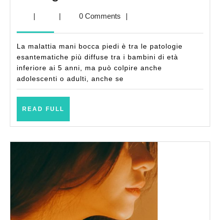
bocca
|
|
0 Comments
|
piedi:
sintomi,
La malattia mani bocca piedi è tra le patologie
contagio
esantematiche più diffuse tra i bambini di età
e
inferiore ai 5 anni, ma può colpire anche
adolescenti o adulti, anche se
cura
READ
READ FULL
FULL