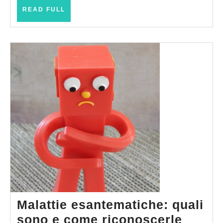
READ
READ FULL
FULL
Malattie esantematiche: quali
Malatt
sono e come riconoscerle