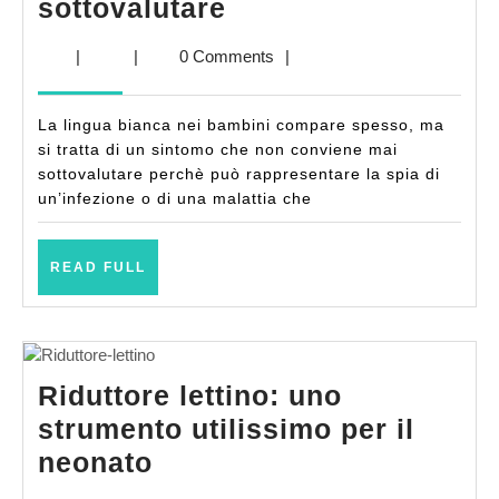
Lingua
sottovalutare
bianca
|
|
0 Comments
|
bambini:
le
La lingua bianca nei bambini compare spesso, ma
possibili
si tratta di un sintomo che non conviene mai
cause
sottovalutare perchè può rappresentare la spia di
un’infezione o di una malattia che
da
non
READ
sottovalutare
READ FULL
FULL
Riduttore lettino: uno
strumento utilissimo per il
Riduttore
neonato
lettino: