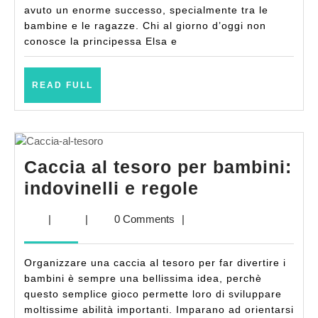
idee
avuto un enorme successo, specialmente tra le
regalo
bambine e le ragazze. Chi al giorno d’oggi non
conosce la principessa Elsa e
perfette
per
READ
bambine
READ FULL
FULL
e
ragazze
Caccia al tesoro per bambini:
Caccia
indovinelli e regole
al
|
|
0 Comments
|
tesoro
per
Organizzare una caccia al tesoro per far divertire i
bambini:
bambini è sempre una bellissima idea, perchè
indovinelli
questo semplice gioco permette loro di sviluppare
moltissime abilità importanti. Imparano ad orientarsi
e