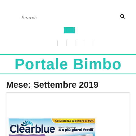
Skip
Search
to
for:
content
Open
Button
Portale Bimbo
Mese:
Settembre 2019