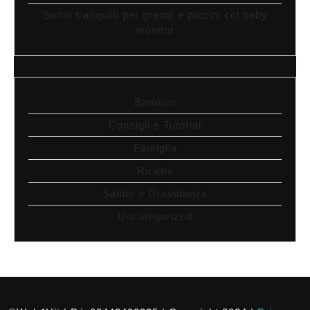
Sonni tranquilli per grandi e piccini col baby
monitor
Bambini
Consigli e Tutorial
Famiglia
Ricette
Salute e Gravidanza
Uncategorized