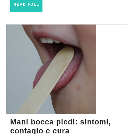
READ
smagliature
READ FULL
FULL
in
gravidanza
Mani bocca piedi: sintomi,
Mani
contagio e cura