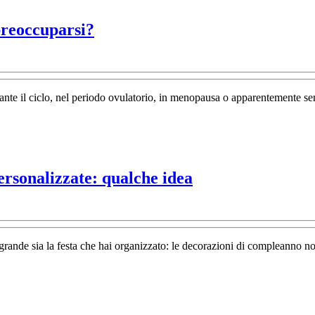
Dolore
 preoccuparsi?
ai
capezzoli,
quando
urante il ciclo, nel periodo ovulatorio, in menopausa o apparentemente 
è
il
caso
di
Decorazioni
ersonalizzate: qualche idea
preoccuparsi?
di
compleanno
originali
rande sia la festa che hai organizzato: le decorazioni di compleanno no
o
personalizzate:
qualche
idea