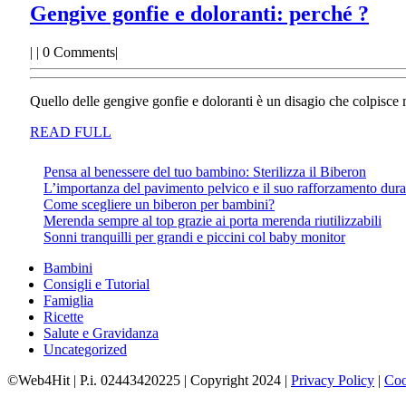
Gen
Gengive gonfie e doloranti: perché ?
gonf
|
|
0 Comments
|
e
dolo
Quello delle gengive gonfie e doloranti è un disagio che colpisce 
per
READ
?
READ FULL
FULL
Pensa al benessere del tuo bambino: Sterilizza il Biberon
L’importanza del pavimento pelvico e il suo rafforzamento dura
Come scegliere un biberon per bambini?
Merenda sempre al top grazie ai porta merenda riutilizzabili
Sonni tranquilli per grandi e piccini col baby monitor
Bambini
Consigli e Tutorial
Famiglia
Ricette
Salute e Gravidanza
Uncategorized
©Web4Hit | P.i. 02443420225 | Copyright 2024 |
Privacy Policy
|
Coo