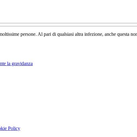
give
ie
ranti:
moltissime persone. Al pari di qualsiasi altra infezione, anche questa n
ché
nte la gravidanza
kie Policy