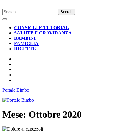
Skip
Search
to
for:
Open
content
Button
CONSIGLI E TUTORIAL
SALUTE E GRAVIDANZA
BAMBINI
FAMIGLIA
RICETTE
CLOSE
BUTTON
Portale Bimbo
Mese:
Ottobre 2020