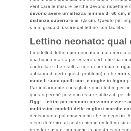
verificare le misure perchè devono rispettare d
devono avere un’altezza minima di 60 cm, me
distanza superiore ai 7,5 cm
. Questo per impe
sia in grado di uscire dal lettino con facilità.
Lettino neonato: qual è
I modelli di lettino per neonato in commercio
una buona marca per essere certi che sia sic
controllare che risulti a norma per quanto rigu
abbiamo di certo questi problemi) e che
non si
modelli sono quelli con le doghe in legno
pe
Particolarmente consigliati sono i lettini per n
questo perchè possono essere utilizzati per di
Oggi i lettini per neonato possono essere 
moltissimi modelli delle migliori marche c
decisamente più convenienti che in negozio. 
sicuri di fornire al nostro bimbo un lettino sic
prendere usato, ma anche in questo caso conv