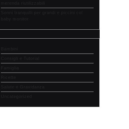
merenda riutilizzabili
Sonni tranquilli per grandi e piccini col
baby monitor
Bambini
Consigli e Tutorial
Famiglia
Ricette
Salute e Gravidanza
Uncategorized