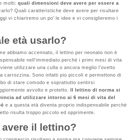
 molti:
quali dimensioni deve avere per essere a
zarlo? Quali caratteristiche deve avere per risultare
gi vi chiariremo un po’ le idee e vi consiglieremo i
le età usarlo?
e abbiamo accennato, il lettino per neonato non è
ispensabile nell’immediato perchè i primi mesi di vita
viene utilizzare una culla o ancora meglio l’ovetto
la carrozzina. Sono infatti più piccoli e permettono di
bo di stare comodo e soprattutto sentirsi
giormente avvolto e protetto.
Il lettino di norma si
incia ad utilizzare intorno ai 6 mesi di vita del
bè
e a questa età diventa proprio indispensabile perchè
vetto risulta troppo piccolo ed opprimente.
avere il lettino?
no in commercio risultano a norma ma conviene sempre