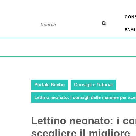
Skip
CONS
to
Search
content
for:
FAMI
Portale Bimbo
Consigli e Tutorial
Lettino neonato: i consigli delle mamme per sceg
Lettino neonato: i c
scegliere il migliore