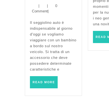
auto
proprio 
|
|
0
momenti 
per
Comment
|
per la nu
bambini:
i neo gen
Il seggiolino auto è
una novit
come
indispensabile al giorno
d’oggi se vogliamo
scegliere
READ 
viaggiare con un bambino
il
a bordo sul nostro
veicolo. Si tratta di un
modello
accessorio che deve
possedere determinate
giusto
caratteristiche e
READ
READ MORE
MORE