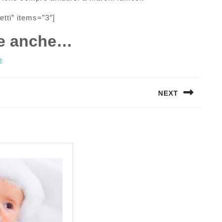
tti” items=”3″]
re anche…
e
NEXT
Next
post: