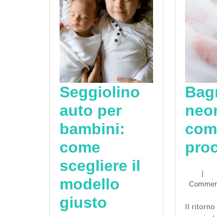
Seggiolino
Bag
auto per
neo
bambini:
com
come
pro
scegliere il
|
modello
Commen
Seggiolino
giusto
Il ritorno a casa con il