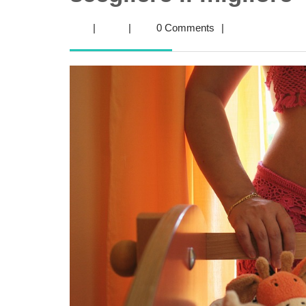
|
|
0 Comments
|