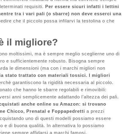
eterminati requisiti.
Per essere sicuri infatti i lettini
ntre tra i vari pali (o sbarre) non deve esserci una
dire che il piccolo possa infilarvi la testolina o che
 il migliore?
 sono moltissimi, ma è sempre meglio sceglierne uno di
uro e sufficientemente robusto. Bisogna sempre
arda le dimensioni (ma con i marchi migliori non
a stato trattato con materiali tossici. I migliori
rchè garantiscono la rigidità necessaria al piccolo.
eonato che hanno le sbarre regolabili e rimovibili:
versi anni semplicemente adattando l’altezza dei pali.
acquistati anche online su Amazon: si trovano
ome Chicco, Prenatal e Foppapedretti
a prezzi
Acquistando uno di questi modelli possiamo essere
uro e di buona qualità. In alternativa lo possiamo
iene sempre affidarsi a marchi famosi.