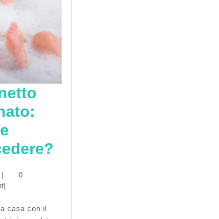
netto
nato:
e
Bagnetto
cedere?
neonato:
|
0
come
t
|
procedere?