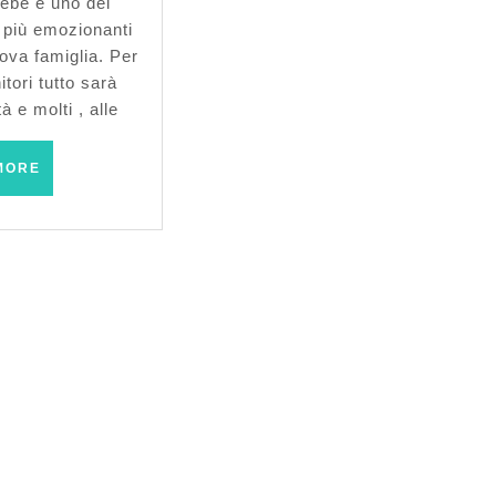
bebè è uno dei
più emozionanti
ova famiglia. Per
itori tutto sarà
à e molti , alle
READ
MORE
MORE