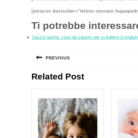
[amazon bestseller=”lettino neonato foppapedre
Ti potrebbe interessa
Sacco nanna: cose da sapere per scegliere il miglior
Navigazione
PREVIOUS
articoli
Previous
Related Post
post: