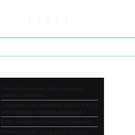
Pensa al benessere del tuo bambino:
Sterilizza il Biberon
L’importanza del pavimento pelvico e il suo
rafforzamento durante la gravidanza
Come scegliere un biberon per bambini?
Merenda sempre al top grazie ai porta