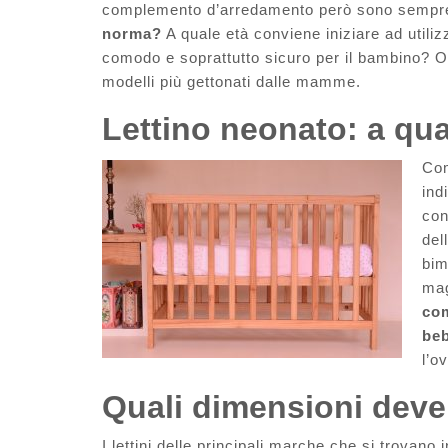
complemento d’arredamento però sono sempre
norma?
A quale età conviene iniziare ad utiliz
comodo e soprattutto sicuro per il bambino? Og
modelli più gettonati dalle mamme.
Lettino neonato: a qua
Com
ind
con
del
bim
mag
com
be
l’o
Quali dimensioni deve 
I lettini delle principali marche che si trova