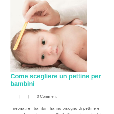
Come scegliere un pettine per
Come
bambini
scegliere
|
|
0 Comment
|
un
pettine
I neonati e i bambini hanno bisogno di pettine e