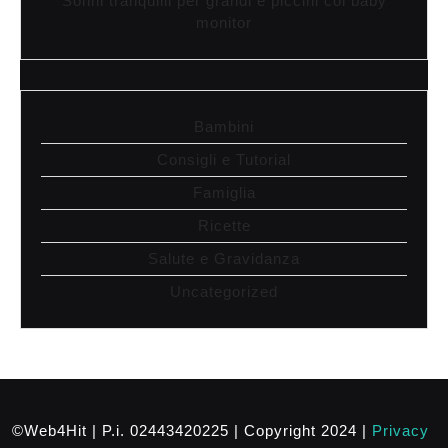
Sonni tranquilli per grandi e piccini col baby
monitor
Bambini
Consigli e Tutorial
Famiglia
Ricette
Salute e Gravidanza
Uncategorized
©Web4Hit | P.i. 02443420225 | Copyright 2024 |
Privacy