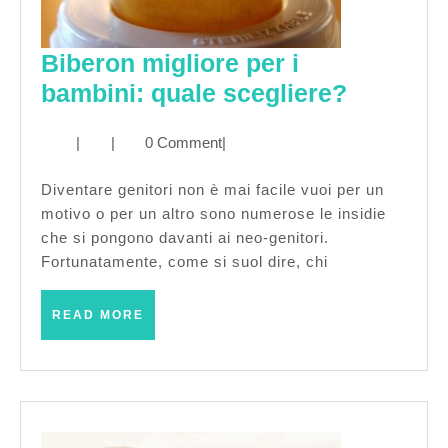
Biberon migliore per i
Biberon
bambini: quale scegliere?
migliore
|
|
0 Comment
|
per
i
Diventare genitori non è mai facile vuoi per un
bambini
motivo o per un altro sono numerose le insidie
quale
che si pongono davanti ai neo-genitori.
Fortunatamente, come si suol dire, chi
sceglier
READ
READ MORE
MORE