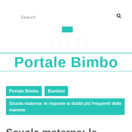
Skip
Search
to
for:
content
Open
Button
Portale Bimbo
Portale Bimbo
Bambini
Scuola materna: le risposte ai dubbi più frequenti delle
mamme