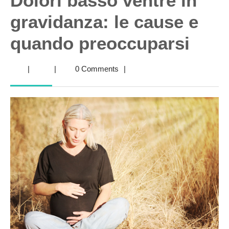
Dolori basso ventre in
gravidanza: le cause e
quando preoccuparsi
|
|
0 Comments
|