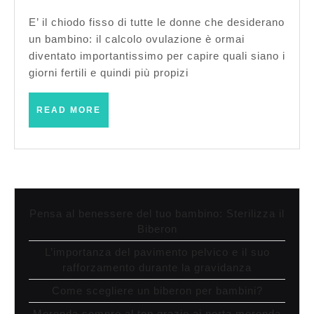
cap
E’ il chiodo fisso di tutte le donne che desiderano
qua
un bambino: il calcolo ovulazione è ormai
son
diventato importantissimo per capire quali siano i
giorni fertili e quindi più propizi
i
gio
READ
READ MORE
ferti
MORE
Pensa al benessere del tuo bambino: Sterilizza il
Biberon
L’importanza del pavimento pelvico e il suo
rafforzamento durante la gravidanza
Come scegliere un biberon per bambini?
Merenda sempre al top grazie ai porta merenda