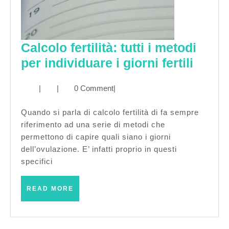
Calcolo fertilità: tutti i metodi
Calco
per individuare i giorni fertili
fertili
|
|
0 Comment
|
tutti
i
Quando si parla di calcolo fertilità di fa sempre
metod
riferimento ad una serie di metodi che
per
permettono di capire quali siano i giorni
dell’ovulazione. E’ infatti proprio in questi
indiv
specifici
i
giorni
READ
READ MORE
fertili
MORE