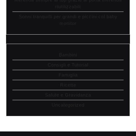
riutilizzabili
Sonni tranquilli per grandi e piccini col baby
monitor
Bambini
Consigli e Tutorial
Famiglia
Ricette
Salute e Gravidanza
Uncategorized