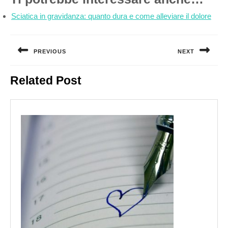
Sciatica in gravidanza: quanto dura e come alleviare il dolore
Navigazione
articoli
PREVIOUS
NEXT
Previous
Next
Related Post
post:
post: