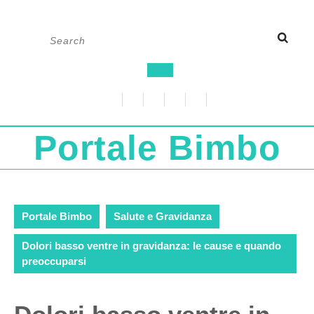
Skip
Search
to
for:
content
Open
Button
Portale Bimbo
Portale Bimbo
Salute e Gravidanza
Dolori basso ventre in gravidanza: le cause e quando
preoccuparsi