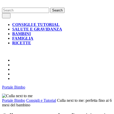
Skip
Search
to
for:
Open
content
Button
CONSIGLI E TUTORIAL
SALUTE E GRAVIDANZA
BAMBINI
FAMIGLIA
RICETTE
CLOSE
BUTTON
Portale Bimbo
Portale Bimbo
Consigli e Tutorial
Culla next to me: perfetta fino ai 6
mesi del bambino